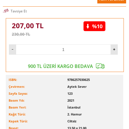
Tavsiye Et
207,00
TL
%10
230,00
TL
900 TL ÜZERİ KARGO BEDAVA
ISBN:
9786257030625
Çevirmen:
Aytek Sever
Sayfa Sayısı:
123
Basım Yılı:
2021
Basım Yeri:
İstanbul
Kağıt Türü:
2. Hamur
Kapak Türü:
Ciltsiz
Boyut:
13.50 x 21.00