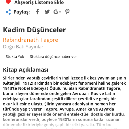
Alışveriş Listeme Ekle
Paylaş:
Kadim Düşünceler
Rabindranath Tagore
Doğu Batı Yayınları
Stokta Yok
Stoklara düşünce haber ver
Kitap Açıklaması
Şiirlerinden yaptığı çevirilerin İngilizcede ilk kez yayımlanışının
(Gitanjali, 1912) ardından bir edebiyat fenomeni haline gelerek
1913’te Nobel Edebiyat Ödülü’nü alan Rabindranath Tagore,
bunu izleyen dönemde önde gelen Avrupalı, Rus ve Latin
edebiyatçılar tarafından çeşitli dillere çevrildi ve geniş bir
okur kitlesine ulaştı. Şiirin yanısıra edebiyatın hemen her
türünde yapıt veren Tagore, Avrupa, Amerika ve Asya’da
yaptığı geziler sayesinde önemli entelektüel dostluklar kurdu,
konferanslar verdi, böylece 1930’ların sonuna kadar uzanan
dönemde fikirleriyle geniş çaplı bir etki yarattı. Tüm bu