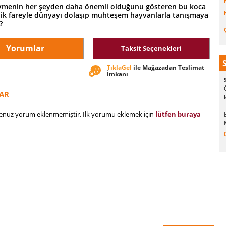
vmenin her şeyden daha önemli olduğunu gösteren bu koca
nik fareyle dünyayı dolaşıp muhteşem hayvanlarla tanışmaya
?
Yorumlar
Taksit Seçenekleri
TıklaGel
ile Mağazadan Teslimat
İmkanı
AR
henüz yorum eklenmemiştir. İlk yorumu eklemek için
lütfen buraya