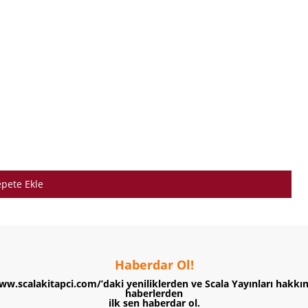
pete Ekle
Haberdar Ol!
ww.scalakitapci.com/’daki yeniliklerden ve Scala Yayınları hakkı
haberlerden
ilk sen haberdar ol.