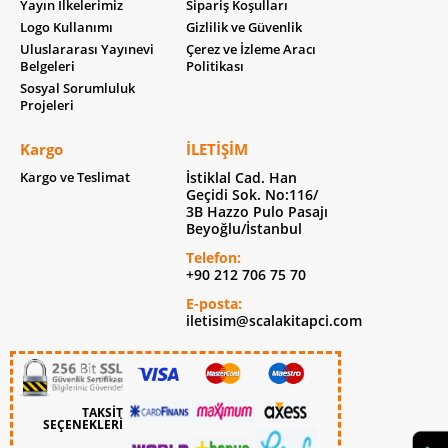
Yayın İlkelerimiz
Sipariş Koşulları
Logo Kullanımı
Gizlilik ve Güvenlik
Uluslararası Yayınevi
Çerez ve İzleme Aracı
Belgeleri
Politikası
Sosyal Sorumluluk
Projeleri
Kargo
İLETIŞIM
Kargo ve Teslimat
İstiklal Cad. Han
Geçidi Sok. No:116/
3B Hazzo Pulo Pasajı
Beyoğlu/İstanbul
Telefon:
+90 212 706 75 70
E-posta:
iletisim@scalakitapci.com
TAKSİT
SEÇENEKLERİ