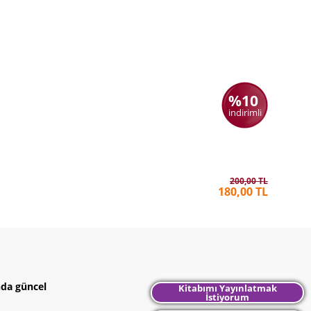
%10
indirimli
Aslan ile
HANNAH
200,00 TL
180,00 TL
nda güncel
Kitabımı Yayınlatmak
İstiyorum