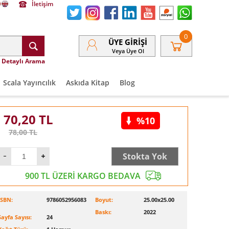
İletişim
0
ÜYE GIRIŞI
Veya Üye Ol
Detaylı Arama
Scala Yayıncılık
Askıda Kitap
Blog
70,20
TL
%10
78,00
TL
Stokta Yok
900 TL ÜZERİ KARGO BEDAVA
ISBN:
9786052956083
Boyut:
25.00x25.00
Baskı:
2022
Sayfa Sayısı:
24