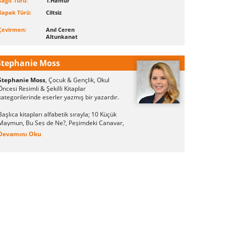
Kağıt Türü:
1.Hamur
Kapak Türü:
Ciltsiz
Çevirmen:
Anıl Ceren
Altunkanat
Stephanie Moss
Stephanie Moss
, Çocuk & Gençlik, Okul
Öncesi Resimli & Şekilli Kitaplar
kategorilerinde eserler yazmış bir yazardır.
Başlıca kitapları alfabetik sırayla; 10 Küçük
Maymun, Bu Ses de Ne?, Peşimdeki Canavar,
İşte Ben! olarak sayılabilir.
Devamını Oku
Stephanie Moss kitapları; İş Bankası Kültür
Yayınları aracılığıyla kitapseverlerle
buluşmuştur.
Stephanie Moss tarafından yazılan son kitap
"10 Küçük Maymun", İş Bankası Kültür
Yayınları tarafından okurların beğenisine
sunulmuştur.