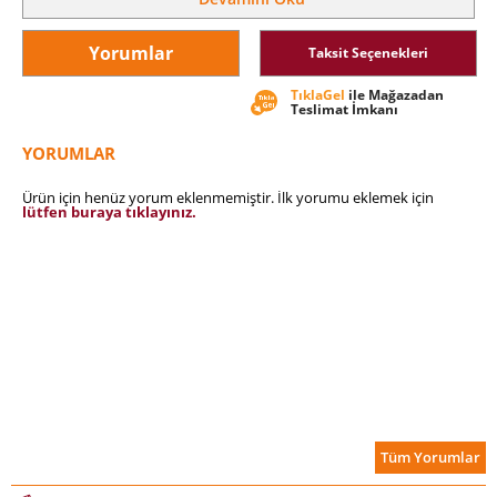
gereken adımları gösteriyor.
Yorumlar
Taksit Seçenekleri
Cemil Meriç’in de disiplinli çalışma hayatını borçlu olduğu bu
eser 19. yüzyılda kaleme alındı. Kişisel gelişim türünün ilk
TıklaGel
ile Mağazadan
örneklerinden biri olan İrade Terbiyesi, gücünü ve güncelliğini
Teslimat İmkanı
ilk günkü gibi koruyor…
YORUMLAR
Ürün için henüz yorum eklenmemiştir. İlk yorumu eklemek için
lütfen buraya tıklayınız.
Tüm Yorumlar