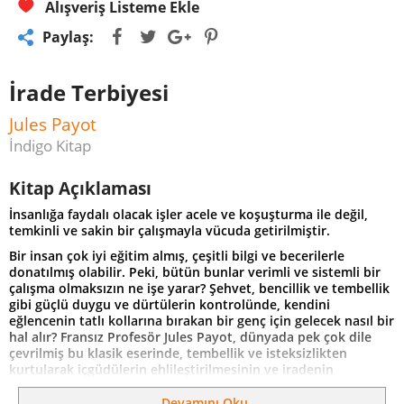
Alışveriş Listeme Ekle
Paylaş:
İrade Terbiyesi
Jules Payot
İndigo Kitap
Kitap Açıklaması
İnsanlığa faydalı olacak işler acele ve koşuşturma ile değil,
temkinli ve sakin bir çalışmayla vücuda getirilmiştir.
Bir insan çok iyi eğitim almış, çeşitli bilgi ve becerilerle
donatılmış olabilir. Peki, bütün bunlar verimli ve sistemli bir
çalışma olmaksızın ne işe yarar? Şehvet, bencillik ve tembellik
gibi güçlü duygu ve dürtülerin kontrolünde, kendini
eğlencenin tatlı kollarına bırakan bir genç için gelecek nasıl bir
hal alır? Fransız Profesör Jules Payot, dünyada pek çok dile
çevrilmiş bu klasik eserinde, tembellik ve isteksizlikten
kurtularak içgüdülerin ehlileştirilmesinin ve iradenin
eğitilmesinin önemini anlatıyor. Bu sayede
yapabileceklerimizin sınırlarını genişletmek için atılması
Devamını Oku