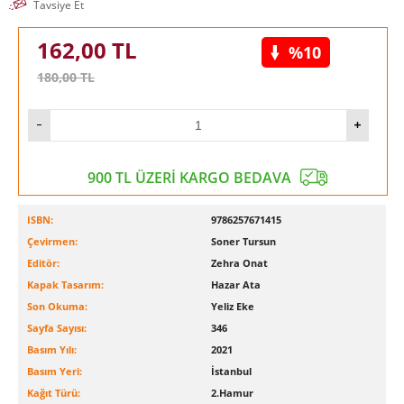
Tavsiye Et
162,00
TL
%10
180,00
TL
900 TL ÜZERİ KARGO BEDAVA
ISBN:
9786257671415
Çevirmen:
Soner Tursun
Editör:
Zehra Onat
Kapak Tasarım:
Hazar Ata
Son Okuma:
Yeliz Eke
Sayfa Sayısı:
346
Basım Yılı:
2021
Basım Yeri:
İstanbul
Kağıt Türü:
2.Hamur