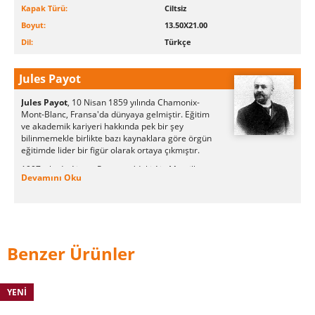
Kapak Türü:
Ciltsiz
Boyut:
13.50X21.00
Dil:
Türkçe
Jules Payot
Jules Payot
, 10 Nisan 1859 yılında Chamonix-
Mont-Blanc, Fransa'da dünyaya gelmiştir. Eğitim
ve akademik kariyeri hakkında pek bir şey
bilinmemekle birlikte bazı kaynaklara göre örgün
eğitimde lider bir figür olarak ortaya çıkmıştır.
1907 yılında Aix-en Provence'daki Aix-Mrseille
Devamını Oku
Üniversitesinde rektörlüğe atanmıştır. En ünlü
kitapları arasında 1909 yılında yayınlanmış olan
ve sonradan birçok dile çevrilen Education de la
Volonte (İrade Terbiyesi) yer almıştır. Jules Payot,
1939 yılında Aix-en-Provence, Fransa'da hayatını
kaybetmiştir.
Benzer Ürünler
YENI