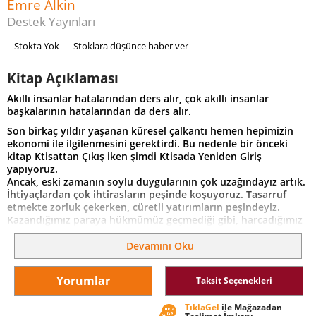
Emre Alkin
Destek Yayınları
Stokta Yok
Stoklara düşünce haber ver
Kitap Açıklaması
Akıllı insanlar hatalarından ders alır, çok akıllı insanlar
başkalarının hatalarından da ders alır.
Son birkaç yıldır yaşanan küresel çalkantı hemen hepimizin
ekonomi ile ilgilenmesini gerektirdi. Bu nedenle bir önceki
kitap Ktisattan Çıkış iken şimdi Ktisada Yeniden Giriş
yapıyoruz.
Ancak, eski zamanın soylu duygularının çok uzağındayız artık.
İhtiyaçlardan çok ihtirasların peşinde koşuyoruz. Tasarruf
etmekte zorluk çekerken, cüretli yatırımların peşindeyiz.
Kazandığımız paraya hükmümüz geçmediği gibi, harcadığımız
yerler de bizi tatmin etmiyor. Açıkçası eski iktisat öğretisi de
bir yere kadar bu duruma çare olabiliyor. Sebep-sonuç
Devamını Oku
ilişkilerinin karmakarışık hale geldiği yaşantımız bizi arzu
etmediğimiz yerlere sürüklüyor. Sadece ailemizi değil
Yorumlar
Taksit Seçenekleri
firmalarımızı da böyle yönetiyoruz.
Dünyanın en etkili ekonomistleri arasında sayılan Prof. Dr.
TıklaGel
ile Mağazadan
Emre Alkin bu kez içinde bulunduğumuz çöküşü, tasarruf,