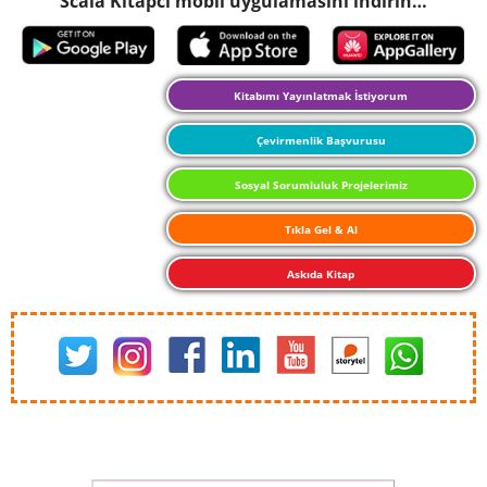
Scala Kitapcı mobil uygulamasını indirin…
Kitabımı Yayınlatmak İstiyorum
Çevirmenlik Başvurusu
Sosyal Sorumluluk Projelerimiz
Tıkla Gel & Al
Askıda Kitap