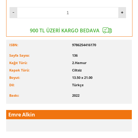
900 TL ÜZERİ KARGO BEDAVA
ISBN:
9786254416170
Sayfa Sayısı:
136
Kağıt Türü:
2.Hamur
Kapak Türü:
Ciltsiz
Boyut:
13.50 x 21.00
Dil:
Türkçe
Baskı:
2022
Emre Alkin