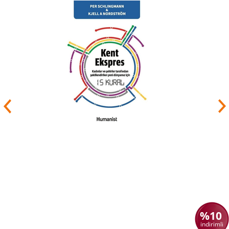
%10
indirimli