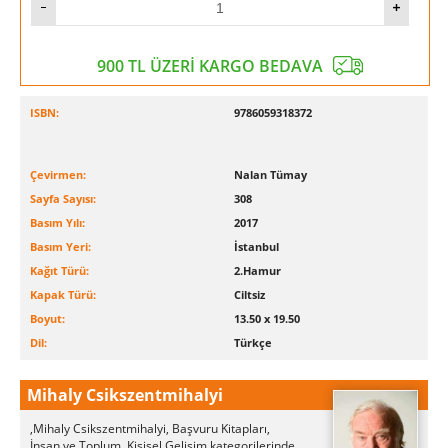
900 TL ÜZERİ KARGO BEDAVA
ISBN:
9786059318372
Çevirmen:
Nalan Tümay
Sayfa Sayısı:
308
Basım Yılı:
2017
Basım Yeri:
İstanbul
Kağıt Türü:
2.Hamur
Kapak Türü:
Ciltsiz
Boyut:
13.50 x 19.50
Dil:
Türkçe
Mihaly Csikszentmihalyi
,Mihaly Csikszentmihalyi, Başvuru Kitapları,
İnsan ve Toplum, Kişisel Gelişim kategorilerinde