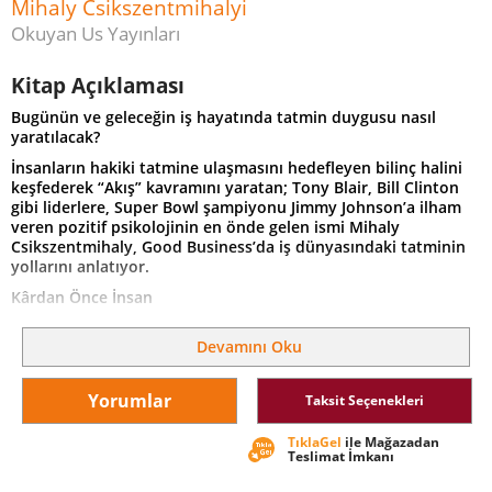
Mihaly Csikszentmihalyi
Okuyan Us Yayınları
Kitap Açıklaması
Bugünün ve geleceğin iş hayatında tatmin duygusu nasıl
yaratılacak?
İnsanların hakiki tatmine ulaşmasını hedefleyen bilinç halini
keşfederek “Akış” kavramını yaratan; Tony Blair, Bill Clinton
gibi liderlere, Super Bowl şampiyonu Jimmy Johnson’a ilham
veren pozitif psikolojinin en önde gelen ismi Mihaly
Csikszentmihaly, Good Business’da iş dünyasındaki tatminin
yollarını anlatıyor.
Kârdan Önce İnsan
Csikszentmihalyi, iş dünyasının liderlerine akışı nasıl
Devamını Oku
destekleyeceklerini ve ruhsal enerjilerini çalışanların,
müşterilerin ve hatta kendilerinin mutluluğunu artırmada
nasıl kullanacaklarını gösteriyor. Bir faaliyete kendini tam
Yorumlar
Taksit Seçenekleri
olarak verebilme kapasitesi olan “akış” tanımını kullanarak,
çalışanların içlerindeki cevheri ortaya çıkarmayı ürün ve
TıklaGel
ile Mağazadan
karlılığın önüne koyan bir iş yerinin şemasını çiziyor.
Teslimat İmkanı
Pek çok CEO’nun hırsları dilden dile dolaşırken, gerçek