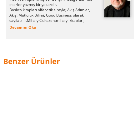
eserler yazmış bir yazardır.
Başlıca kitapları alfabetik sırayla; Akış Adımlar,
Akış: Mutluluk Bilimi, Good Business olarak
sayılabilir.Mihaly Csikszentmihalyi kitapları;
Buzdağı Yayınevi, Hyb Yayıncılık, Okuyan Us
Devamını Oku
Yayın aracılığıyla kitapseverlerle buluşmuştur.
Mihaly Csikszentmihalyi tarafından yazılan son
kitap "Akış Adımlar", Hyb Yayıncılık tarafından
okurların beğenisine sunulmuştur.
Benzer Ürünler