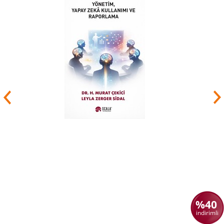
2010-2012 yıllarında Ukra İnşaat’da CEO oldu ve
yıllık cironun %200 artırılması ve IPSOS verilerine
göre marka bilinirliğinde şirketi ilk üçe taşımak
gibi sıra dışı başarılar elde etmesinin ardından
2012 yılında Satış Küpü Eğitim Danışmanlık
Koçluk isimli kendi eğitim ve danışmanlık
şirketini kurdu.
2013-2015 arasında aylık ekonomi dergisi
Ekovitrin’de köşe yazıları yazdı. Sırasıyla, Satış
Küpü (2012), 140 Karakterde Satış (2013), Satış
Koçluğu (2014), Profesyonel Gayrimenkul
Yatırımı (2015), Kulağına Küpe (2015), Tek
Vuruşta Satış (2017) kitaplarını yayınladı.
2017’de Londra’da British Hypnosis Research
and Training School’da hipnoz ve hipnoterapi
eğitimi aldı ve akabinde Hipnotik Satış (2018)
isimli kitabını yayımladı. 2018-2019 yıllarında
Hollanda merkezli Pawlik Consultants ve
İngiltere merkezli Positive Momentum
şirketleriyle “Alliance Partner” olarak eğitimler
verdi.
2019 yılında 8 ülkede fitout projeleri
%40
gerçekleştiren Serdur Global’e CEO olarak
katıldı. Bu süreçte kişisel gelişim konularına da
indirimli
eğildi, Kazanma Sanatı (2020), Yöneticilere