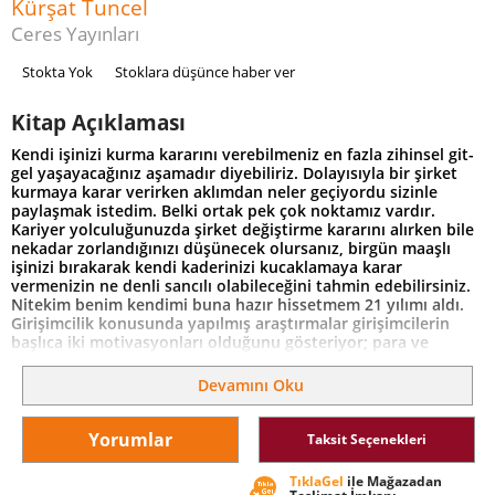
Kürşat Tuncel
Ceres Yayınları
Stokta Yok
Stoklara düşünce haber ver
Kitap Açıklaması
Kendi işinizi kurma kararını verebilmeniz en fazla zihinsel git-
gel yaşayacağınız aşamadır diyebiliriz. Dolayısıyla bir şirket
kurmaya karar verirken aklımdan neler geçiyordu sizinle
paylaşmak istedim. Belki ortak pek çok noktamız vardır.
Kariyer yolculuğunuzda şirket değiştirme kararını alırken bile
nekadar zorlandığınızı düşünecek olursanız, birgün maaşlı
işinizi bırakarak kendi kaderinizi kucaklamaya karar
vermenizin ne denli sancılı olabileceğini tahmin edebilirsiniz.
Nitekim benim kendimi buna hazır hissetmem 21 yılımı aldı.
Girişimcilik konusunda yapılmış araştırmalar girişimcilerin
başlıca iki motivasyonları olduğunu gösteriyor; para ve
özgürlük! Tabi pek çok başka motivasyon aklınıza gelebilir,
örneğin, sürekli kafanızı ütüleyen beceriksiz yöneticilerden
Devamını Oku
bıkmış olmanız gibi, ancak düşünecek olursanız tüm
nedenlerin bir şekilde kökeninde para veya özgürlük arayışı
olduğunu fark edeceksiniz. Bu kitapta kendi işinizi kurarken
Yorumlar
Taksit Seçenekleri
dikkat etmeniz gereken noktaları, girişimcilik sürecini ve
ekosistemini anlatmaya çalıştım. Girişimci olabilmek için
TıklaGel
ile Mağazadan
cesaret şart ama asla tek başına yeterli değil. Çok yapılan