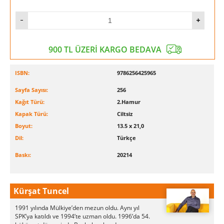
900 TL ÜZERİ KARGO BEDAVA
ISBN:
9786256425965
Sayfa Sayısı:
256
Kağıt Türü:
2.Hamur
Kapak Türü:
Ciltsiz
Boyut:
13.5 x 21,0
Dil:
Türkçe
Baskı:
20214
Kürşat Tuncel
1991 yılında Mülkiye’den mezun oldu. Aynı yıl
SPK’ya katıldı ve 1994’te uzman oldu. 1996’da 54.