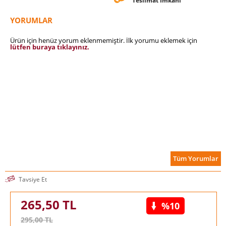
Teslimat İmkanı
basit hataları yapmazsanız kurduğunuz işin yaşam şansı çok
daha yüksek olacaktır. Bu kitabı okumadan şirketinizi
YORUMLAR
kurmayın!
Ürün için henüz yorum eklenmemiştir. İlk yorumu eklemek için
lütfen buraya tıklayınız.
Tüm Yorumlar
Tavsiye Et
265,50
TL
%10
295,00
TL