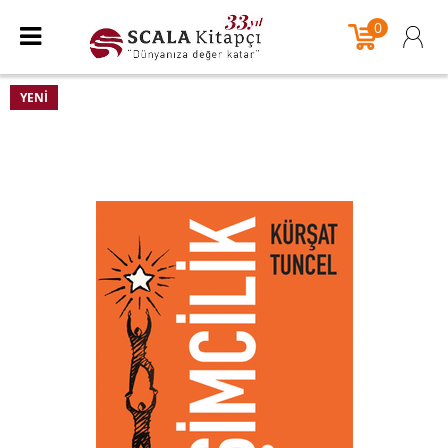
0
YENI