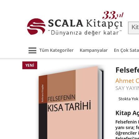
Tüm Kategoriler
Kampanyalar
En Çok Sata
YENI
Felsef
Ahmet C
SAY YAYI
Stokta Yok
Kitap A
Felsefenin 
yanı sıra; 
öğrenciler 
Felsefesi’n