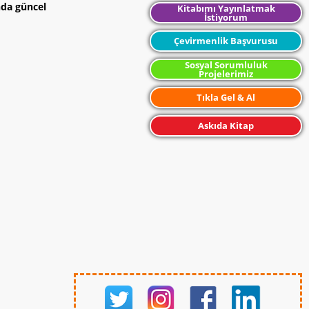
nda güncel
Kitabımı Yayınlatmak
İstiyorum
Çevirmenlik Başvurusu
Sosyal Sorumluluk
Projelerimiz
Tıkla Gel & Al
Askıda Kitap