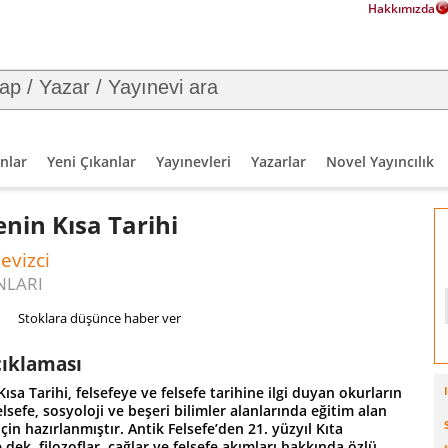
Hakkımızda
nlar
Yeni Çıkanlar
Yayınevleri
Yazarlar
Novel Yayıncılık
enin Kısa Tarihi
evizci
NLARI
Stoklara düşünce haber ver
çıklaması
Kısa Tarihi, felsefeye ve felsefe tarihine ilgi duyan okurların
felsefe, sosyoloji ve beşeri bilimler alanlarında eğitim alan
için hazırlanmıştır. Antik Felsefe’den 21. yüzyıl Kıta
e dek, filozoflar, çağlar ve felsefe akımları hakkında özlü