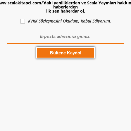
ww.scalakitapci.com/’daki yeniliklerden ve Scala Yayınları hakkı
haberlerden
ilk sen haberdar ol.
KVKK Sözleşmesini
Okudum, Kabul Ediyorum.