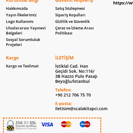
Kurumsal Bilgi
Güvenli Alışveriş
https://w
Hakkımızda
Satış Sözleşmesi
Yayın İlkelerimiz
Sipariş Koşulları
Logo Kullanımı
Gizlilik ve Güvenlik
Uluslararası Yayınevi
Çerez ve İzleme Aracı
Belgeleri
Politikası
Sosyal Sorumluluk
Projeleri
Kargo
İLETIŞIM
Kargo ve Teslimat
İstiklal Cad. Han
Geçidi Sok. No:116/
3B Hazzo Pulo Pasajı
Beyoğlu/İstanbul
Telefon:
+90 212 706 75 70
E-posta:
iletisim@scalakitapci.com