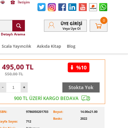
İletişim
0
ÜYE GIRIŞI
Veya Üye Ol
Detaylı Arama
Scala Yayıncılık
Askıda Kitap
Blog
495,00
TL
%10
550,00
TL
Stokta Yok
900 TL ÜZERİ KARGO BEDAVA
ISBN:
9786050201703
Boyut:
14.00x21.00
Baskı:
2022
Sayfa Sayısı:
712