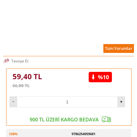
Tüm Yorumlar
Tavsiye Et
59,40
TL
%10
66,00
TL
900 TL ÜZERİ KARGO BEDAVA
ISBN:
9786254059681