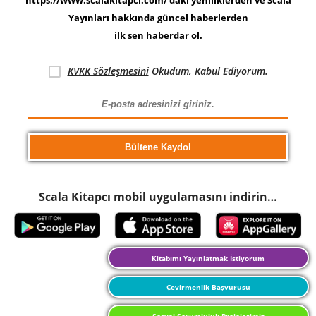
https://www.scalakitapci.com/’daki yeniliklerden ve Scala
Yayınları hakkında güncel haberlerden
ilk sen haberdar ol.
KVKK Sözleşmesini
Okudum, Kabul Ediyorum.
Scala Kitapcı mobil uygulamasını indirin…
Kitabımı Yayınlatmak İstiyorum
Çevirmenlik Başvurusu
Sosyal Sorumluluk Projelerimiz