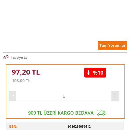
Tüm Yorumlar
Tavsiye Et
97,20
TL
%10
108,00
TL
900 TL ÜZERİ KARGO BEDAVA
ISBN:
9786254059612