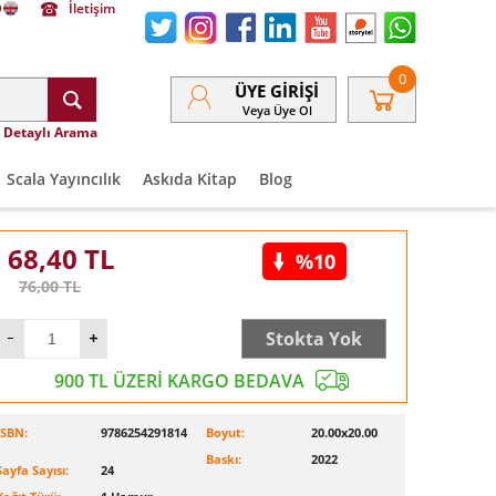
İletişim
0
ÜYE GIRIŞI
Veya Üye Ol
Detaylı Arama
Scala Yayıncılık
Askıda Kitap
Blog
68,40
TL
%10
76,00
TL
Stokta Yok
900 TL ÜZERİ KARGO BEDAVA
ISBN:
9786254291814
Boyut:
20.00x20.00
Baskı:
2022
Sayfa Sayısı:
24