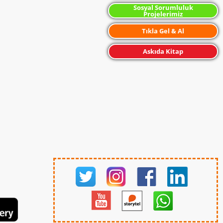
Sosyal Sorumluluk
Projelerimiz
Tıkla Gel & Al
Askıda Kitap