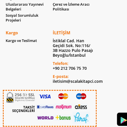
Uluslararası Yayınevi
Çerez ve İzleme Aracı
Belgeleri
Politikası
Sosyal Sorumluluk
Projeleri
Kargo
İLETIŞIM
Kargo ve Teslimat
İstiklal Cad. Han
Geçidi Sok. No:116/
3B Hazzo Pulo Pasajı
Beyoğlu/İstanbul
Telefon:
+90 212 706 75 70
E-posta:
iletisim@scalakitapci.com
TAKSİT
SEÇENEKLERİ