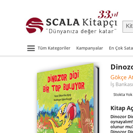
Tüm Kategoriler
Kampanyalar
En Çok Sata
Dinozo
Gökçe A
İş Bankası
Stokta Yok
Kitap A
Dinozor Did
oynayalım!
olunur mu
Dinozor Did