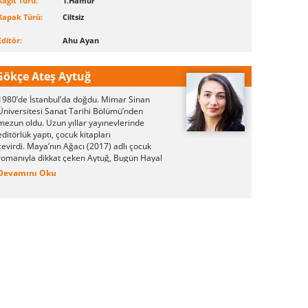
Kağıt Türü:
1.Hamur
Kapak Türü:
Ciltsiz
Editör:
Ahu Ayan
Gökçe Ateş Aytuğ
1980’de İstanbul’da doğdu. Mimar Sinan
Üniversitesi Sanat Tarihi Bölümü’nden
mezun oldu. Uzun yıllar yayınevlerinde
editörlük yaptı, çocuk kitapları
çevirdi.
Maya’nın Ağacı (2017) adlı çocuk
romanıyla dikkat çeken Aytuğ, Bugün Hayal
Kuracaktım (2018) ve Bugün Çok Sıkıldım
Devamını Oku
Ben (2018) adlı çocuk kitaplarını da Günışığı
Kitaplığı için yeniledi. Çocuklara ve gençlere
kitaplar hazırlamaya, öyküler düşlemeye
devam eden yazar, kızı ve eşiyle birlikte
İstanbul’da yaşıyor