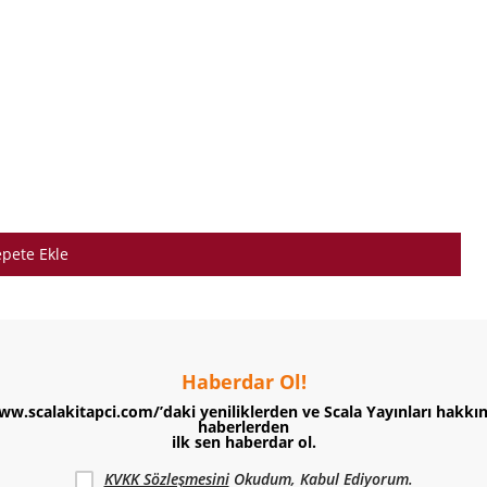
pete Ekle
Haberdar Ol!
ww.scalakitapci.com/’daki yeniliklerden ve Scala Yayınları hakkı
haberlerden
ilk sen haberdar ol.
KVKK Sözleşmesini
Okudum, Kabul Ediyorum.