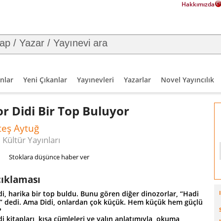
Hakkımızda
nlar
Yeni Çıkanlar
Yayınevleri
Yazarlar
Novel Yayıncılık
r Didi Bir Top Buluyor
teş Aytuğ
 Kültür Yayınları
Stoklara düşünce haber ver
çıklaması
i, harika bir top buldu. Bunu gören diğer dinozorlar, “Hadi
” dedi. Ama Didi, onlardan çok küçük. Hem küçük hem güçlü
?
i kitapları, kısa cümleleri ve yalın anlatımıyla, okuma