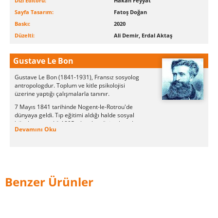
Dizi Editörü:
Hakan Feyyat
Sayfa Tasarım:
Fatoş Doğan
Baskı:
2020
Düzelti:
Ali Demir, Erdal Aktaş
Gustave Le Bon
Gustave Le Bon
(1841-1931), Fransız sosyolog
antropologdur
. Toplum ve kitle psikolojisi
üzerine yaptığı çalışmalarla tanınır.
7 Mayıs 1841 tarihinde Nogent-le-Rotrou'de
dünyaya geldi.
Tıp
eğitimi aldığı halde
sosyal
bilimlere
yöneldi.1895 yılına kendisine büyük ün
Devamını Oku
kazandıran ve alanının öncü çalışmalarından biri
olan "Kitleler Psikolojisi" adlı eserini yayınladı.
Devrimlerden ve bilhassa
Fransız
devriminden
nefret eden Le Bon her türlü
topluluk gibi temsil işlevi gören meclislerin de
Benzer Ürünler
kitle psikolojisini yansıtan bir "kalabalık"
olduğunu savunuyordu. Ona göre bireyin zekâ
seviyesiyle orantılı kararlar almasını önleyen
"yığın psikolojisi" sendikaların, siyasi partilerin ve
bilhassa meclislerin çalışmasına egemen olarak