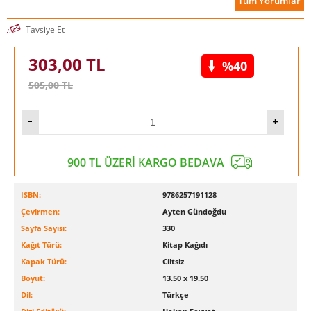
Tüm Yorumlar
Tavsiye Et
303,00
TL
%40
505,00
TL
900 TL ÜZERİ KARGO BEDAVA
ISBN:
9786257191128
Çevirmen:
Ayten Gündoğdu
Sayfa Sayısı:
330
Kağıt Türü:
Kitap Kağıdı
Kapak Türü:
Ciltsiz
Boyut:
13.50 x 19.50
Dil:
Türkçe