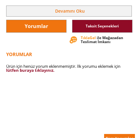
H
oşumuza gitsin ya da gitmesin, insan hala inançlarıyla
yaşıyor; inançlarını akla dayanarak şekillendirse bile, görüş
Devamını Oku
gücü, hala onu yönlendiren birçok dürtüye karşı koymasına
olanak tanımıyor. Okuyun ve kendinizi öğrenin.
Yorumlar
Taksit Seçenekleri
Devrimlerin genel özellikleri
Devrim sırasında etkin olan rasyonel, duygusal, mistik ve
TıklaGel
ile Mağazadan
kolektif öğeler
Teslimat İmkanı
Atalardan kalma etkilerle devrimci ilkeler arasındaki
çatışma
YORUMLAR
Ürün için henüz yorum eklenmemiştir. İlk yorumu eklemek için
lütfen buraya tıklayınız.