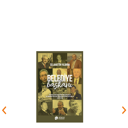
batı uygarlığının çöküşünü hazırlıyordu. Bu
süreci tersine çevirmenin tek çaresi seçkinlerin
inandıkları dönüşüm programlarını bu tür temsilî
yapılara karşın taviz vermeden uygulamalarıydı.
Bu programları kitlelere benimsetmenin yolu ise
bunları onların onayına sunmak değil, bunların
kendilerinin yararına olduğunu onlara sürekli
biçimde tekrarlayarak içselleştirilmelerini temin
etmekti.
13 Aralık 1931'de Marnes-la-Coquette'te vefat
etti.