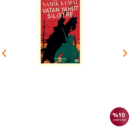
%10
indirimli