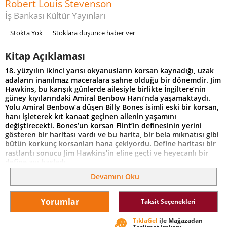
Robert Louis Stevenson
İş Bankası Kültür Yayınları
Stokta Yok
Stoklara düşünce haber ver
Kitap Açıklaması
18. yüzyılın ikinci yarısı okyanusların korsan kaynadığı, uzak
adaların inanılmaz maceralara sahne olduğu bir dönemdir. Jim
Hawkins, bu karışık günlerde ailesiyle birlikte İngiltere’nin
güney kıyılarındaki Amiral Benbow Hanı’nda yaşamaktaydı.
Yolu Amiral Benbow’a düşen Billy Bones isimli eski bir korsan,
hanı işleterek kıt kanaat geçinen ailenin yaşamını
değiştirecekti. Bones’un korsan Flint’in definesinin yerini
gösteren bir haritası vardı ve bu harita, bir bela mıknatısı gibi
bütün korkunç korsanları hana çekiyordu. Define haritası bir
rastlantı sonucu Jim Hawkins’in eline geçti ve heyecanlı bir
define avı başladı.
Devamını Oku
Yorumlar
Taksit Seçenekleri
TıklaGel
ile Mağazadan