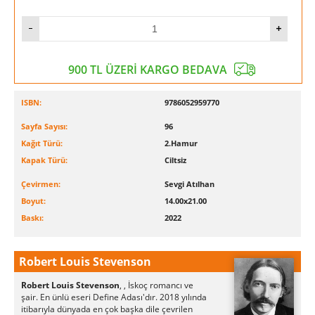
900 TL ÜZERİ KARGO BEDAVA
ISBN:
9786052959770
Sayfa Sayısı:
96
Kağıt Türü:
2.Hamur
Kapak Türü:
Ciltsiz
Çevirmen:
Sevgi Atılhan
Boyut:
14.00x21.00
Baskı:
2022
Robert Louis Stevenson
Robert Louis Stevenson
, , İskoç romancı ve
şair. En ünlü eseri Define Adası'dır. 2018 yılında
itibarıyla dünyada en çok başka dile çevrilen