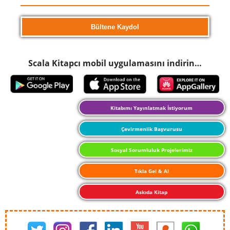
Scala Kitapcı mobil uygulamasını indirin…
Kitabımı Yayınlatmak İstiyorum
Çevirmenlik Başvurusu
Sosyal Sorumluluk Projelerimiz
Tıkla Gel & Al
Askıda Kitap