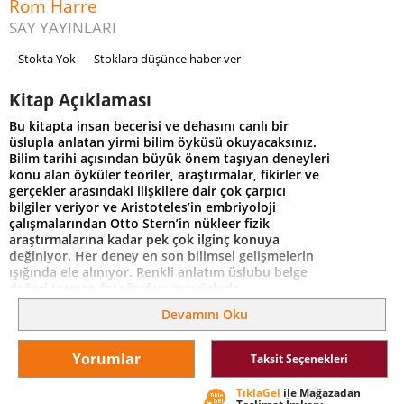
Rom Harre
SAY YAYINLARI
Stokta Yok
Stoklara düşünce haber ver
Kitap Açıklaması
Bu kitapta insan becerisi ve dehasını canlı bir
üslupla anlatan yirmi bilim öyküsü okuyacaksınız.
Bilim tarihi açısından büyük önem taşıyan deneyleri
konu alan öyküler teoriler, araştırmalar, fikirler ve
gerçekler arasındaki ilişkilere dair çok çarpıcı
bilgiler veriyor ve Aristoteles’in embriyoloji
çalışmalarından Otto Stern’in nükleer fizik
araştırmalarına kadar pek çok ilginç konuya
değiniyor. Her deney en son bilimsel gelişmelerin
ışığında ele alınıyor. Renkli anlatım üslubu belge
değeri taşıyan fotoğraf ve gravürlerle
destekleniyor.
Devamını Oku
Yorumlar
Taksit Seçenekleri
TıklaGel
ile Mağazadan