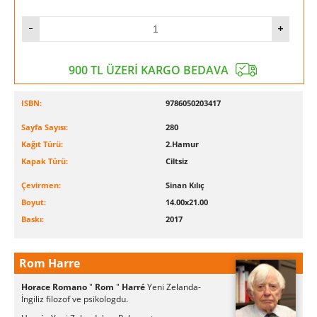
900 TL ÜZERİ KARGO BEDAVA
ISBN:
9786050203417
Sayfa Sayısı:
280
Kağıt Türü:
2.Hamur
Kapak Türü:
Ciltsiz
Çevirmen:
Sinan Kılıç
Boyut:
14.00x21.00
Baskı:
2017
Rom Harre
Horace Romano
"
Rom
"
Harré
Yeni Zelanda-
İngiliz filozof ve
psikologdu.