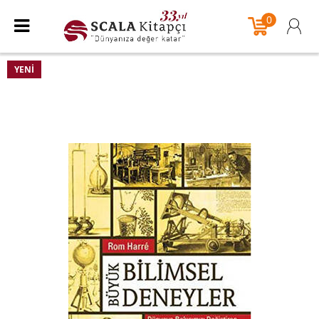
0
YENI