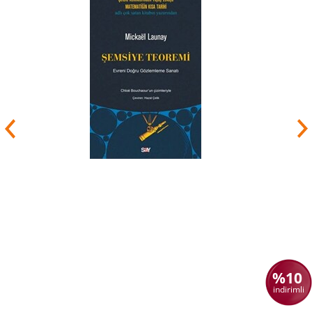
oynadı . 1995 yılında Oxford'dan emekli olduktan
sonra Georgetown Üniversitesi'nin psikoloji
bölümüne katıldı (daha önce bu üniversitede
Bahar Dönemi'nde ders vermiş). Orada, 2016
yılında emekli olana kadar Seçkin Araştırma
.
Profesörü olarak devam etti
Harré, 1975'ten 1998'e kadar Binghamton
Üniversitesi'nde Yardımcı Profesör olarak yıllık
kısa kurslar ve hem Washington,
DC'deki Amerikan Üniversitesi'nde hem de
Fairfax, Virginia'daki George Mason
Üniversitesi'nde ara sıra kurslar verdi . 2009'dan
2011'e kadar , ABD'deki göreviyle
birlikte London School of Economics'te Doğa ve
Sosyal Bilimler Felsefesi Merkezi Direktörü
olarak görev yaptı. Tokyo'daki Aoyama
Üniversitesi'nde dersler veren birçok yerde
Misafir Profesördü ; Universidad Santiago de
Compostela , İspanya; Universidad Peruana
Cayetano Heredia , Lima, Peru;
Brüksel'de Hür
Üniversite ; Aarhus Üniversitesi , Danimarka ve
başka yerlerde.
%10
indirimli