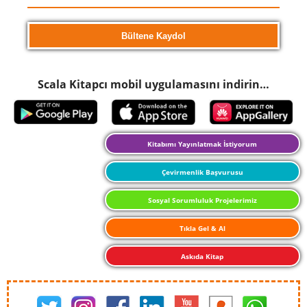
Scala Kitapcı mobil uygulamasını indirin…
Kitabımı Yayınlatmak İstiyorum
Çevirmenlik Başvurusu
Sosyal Sorumluluk Projelerimiz
Tıkla Gel & Al
Askıda Kitap