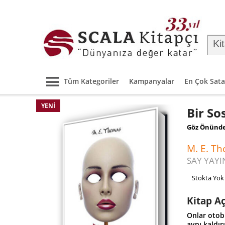
Tüm Kategoriler
Kampanyalar
En Çok Sata
YENI
Bir So
Göz Önünde
M. E. T
SAY YAYI
Stokta Yok
Kitap A
Onlar otob
aynı kaldır