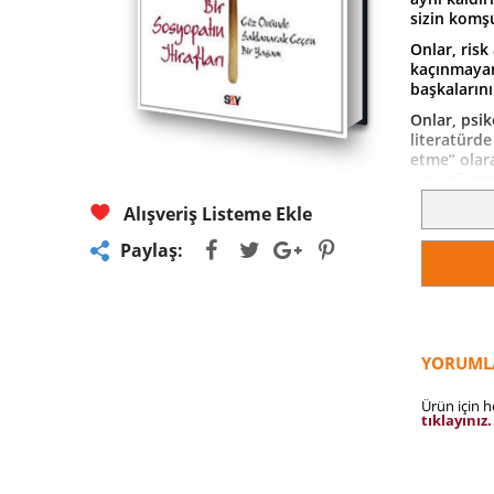
sizin komşu
Onlar, ris
kaçınmayan
başkalarını
Onlar, psik
literatürde
etme” olara
ama göreme
Bir Sosyopa
Alışveriş Listeme Ekle
onun hayat
Paylaş:
size “norm
''Sürükleyi
unutulmaz b
- New York
YORUML
Ürün için 
tıklayınız.