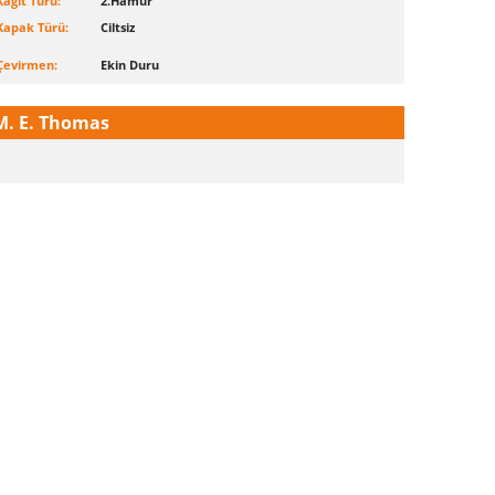
Kağıt Türü:
2.Hamur
Kapak Türü:
Ciltsiz
Çevirmen:
Ekin Duru
M. E. Thomas