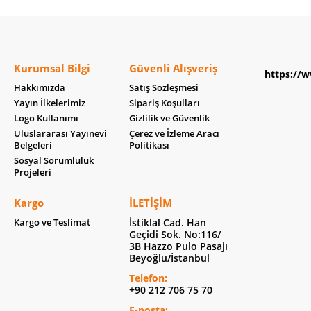
Kurumsal Bilgi
Güvenli Alışveriş
https://w
Hakkımızda
Satış Sözleşmesi
Yayın İlkelerimiz
Sipariş Koşulları
Logo Kullanımı
Gizlilik ve Güvenlik
Uluslararası Yayınevi
Çerez ve İzleme Aracı
Belgeleri
Politikası
Sosyal Sorumluluk
Projeleri
Kargo
İLETIŞIM
Kargo ve Teslimat
İstiklal Cad. Han
Geçidi Sok. No:116/
3B Hazzo Pulo Pasajı
Beyoğlu/İstanbul
Telefon:
+90 212 706 75 70
E-posta: