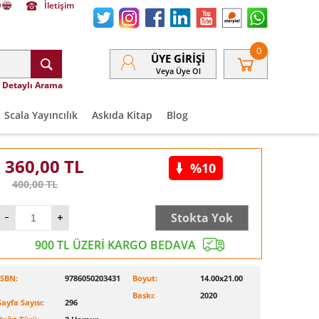
İletişim
0
ÜYE GIRIŞI
Veya Üye Ol
Detaylı Arama
Scala Yayıncılık
Askıda Kitap
Blog
360,00
TL
%10
400,00
TL
Stokta Yok
900 TL ÜZERİ KARGO BEDAVA
ISBN:
9786050203431
Boyut:
14.00x21.00
Baskı:
2020
Sayfa Sayısı:
296