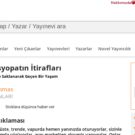
Hakkımızda
nlar
Yeni Çıkanlar
Yayınevleri
Yazarlar
Novel Yayıncılık
syopatın İtirafları
 Saklanarak Geçen Bir Yaşam
homas
NLARI
Stoklara düşünce haber ver
çıklaması
üste, trende, vapurda hemen yanınızda oturuyorlar, sizinle
ımda yürüyorlar, aynı marketten alışveriş yapıyorlar. Onlar