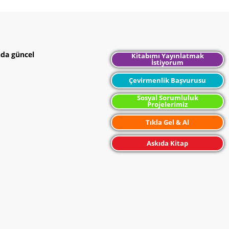
nda güncel
Kitabımı Yayınlatmak
İstiyorum
Çevirmenlik Başvurusu
Sosyal Sorumluluk
Projelerimiz
Tıkla Gel & Al
Askıda Kitap