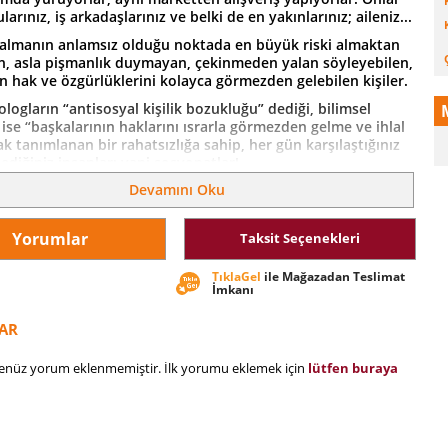
larınız, iş arkadaşlarınız ve belki de en yakınlarınız; aileniz...
k almanın anlamsız olduğu noktada en büyük riski almaktan
, asla pişmanlık duymayan, çekinmeden yalan söyleyebilen,
n hak ve özgürlüklerini kolayca görmezden gelebilen kişiler.
ologların “antisosyal kişilik bozukluğu” dediği, bilimsel
 ise “başkalarının haklarını ısrarla görmezden gelme ve ihlal
k tanımlanan bir rahatsızlığa sahip, her gün karşılaştığınız
diğiniz insanlar; yani sosyopatlar!
Devamını Oku
tın İtirafları, sizi bir sosyopatın zihninde yolculuğa çıkararak
a dair tüm düşünce akışını yakından izlemenizi sağlayacak,
al” kavramının ne olduğunu sorgulatacak bir kitap.
Yorumlar
Taksit Seçenekleri
ci ve önemli bir kitap... Açığa vuran... Eğlence treninde
TıklaGel
ile Mağazadan Teslimat
ir yolculuk...''
İmkanı
 Times
AR
henüz yorum eklenmemiştir. İlk yorumu eklemek için
lütfen buraya