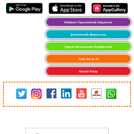
Kitabımı Yayınlatmak İstiyorum
Çevirmenlik Başvurusu
Sosyal Sorumluluk Projelerimiz
Tıkla Gel & Al
Askıda Kitap