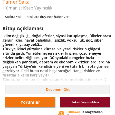
Tamer Saka
Hümanist Kitap Yayıncılık
Stokta Yok
Stoklara düşünce haber ver
Kitap Açıklaması
İklim değişikliği, doğal afetler, siyasi kutuplaşma, ülkeler arası
gerginlikler, hayat pahalılığı, işsizlik, yoksulluk, göç, siber
güvenlik, yapay zekâ...
Türkiye ikinci yüzyılına küresel ve yerel risklerin gölgesi
altında girdi. Yönetilemeyen riskler krizleri, çözülemeyen
krizler belirsizliği besliyor. Dünyadaki dengeler hızla
değişirken pandemi, deprem ve ekonomik krizleri ardı ardına
yaşayan Türkiye'nin kendisine yeni ve tutarlı bir rota çizmesi
gerekiyor. Peki bunu nasıl başaracağız? Hangi riskler ve
fırsatlarla karşı karşıyayız?
Tüm sorunların temelinde yatan kurumsal yönetim eksikliği
nelere mal oluyor? Kişi başına milli geliri iki katına çıkarmak
ütopya mı, sisin ardındaki gerçeklik mi?
Devamını Oku
Dr. Tamer Saka kitabında, tüm dünyayı etkileyen riskler ve
fırsatları objektif bir perspektif ve sade bir dille anlatıyor.
Belirsizliği anlamak ve yönetmek için hangi aksiyonları
Yorumlar
Taksit Seçenekleri
almamız ve ne yapmamız gerektiği konusunda da bir vizyon
ortaya koyuyor.
TıklaGel
ile Mağazadan