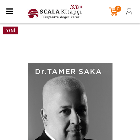
0
YENI