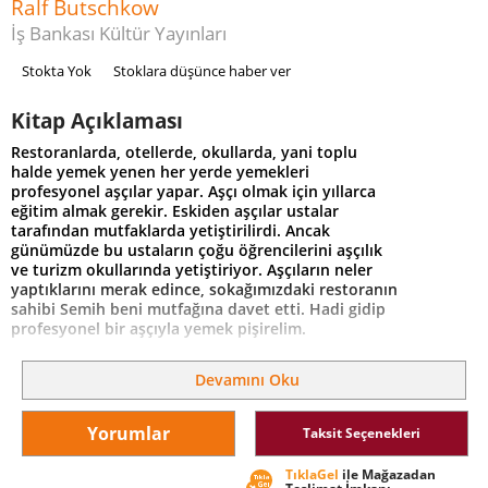
Ralf Butschkow
İş Bankası Kültür Yayınları
Stokta Yok
Stoklara düşünce haber ver
Kitap Açıklaması
Restoranlarda, otellerde, okullarda, yani toplu
halde yemek yenen her yerde yemekleri
profesyonel aşçılar yapar. Aşçı olmak için yıllarca
eğitim almak gerekir. Eskiden aşçılar ustalar
tarafından mutfaklarda yetiştirilirdi. Ancak
günümüzde bu ustaların çoğu öğrencilerini aşçılık
ve turizm okullarında yetiştiriyor. Aşçıların neler
yaptıklarını merak edince, sokağımızdaki restoranın
sahibi Semih beni mutfağına davet etti. Hadi gidip
profesyonel bir aşçıyla yemek pişirelim.
Devamını Oku
Yorumlar
Taksit Seçenekleri
TıklaGel
ile Mağazadan