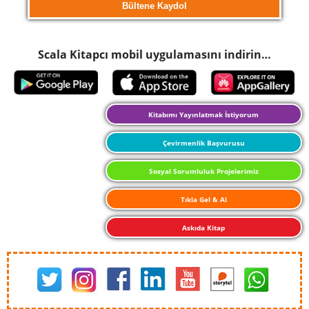
Scala Kitapcı mobil uygulamasını indirin…
Kitabımı Yayınlatmak İstiyorum
Çevirmenlik Başvurusu
Sosyal Sorumluluk Projelerimiz
Tıkla Gel & Al
Askıda Kitap